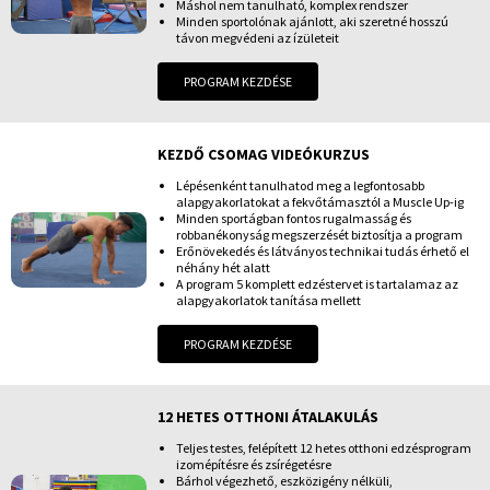
Máshol nem tanulható, komplex rendszer
Minden sportolónak ajánlott, aki szeretné hosszú
távon megvédeni az ízületeit
PROGRAM KEZDÉSE
KEZDŐ CSOMAG VIDEÓKURZUS
Lépésenként tanulhatod meg a legfontosabb
alapgyakorlatokat a fekvőtámasztól a Muscle Up-ig
Minden sportágban fontos rugalmasság és
robbanékonyság megszerzését biztosítja a program
Erőnövekedés és látványos technikai tudás érhető el
néhány hét alatt
A program 5 komplett edzéstervet is tartalamaz az
alapgyakorlatok tanítása mellett
PROGRAM KEZDÉSE
12 HETES OTTHONI ÁTALAKULÁS
Teljes testes, felépített 12 hetes otthoni edzésprogram
izomépítésre és zsírégetésre
Bárhol végezhető, eszközigény nélküli,