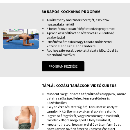
30 NAPOS KOCKAHAS PROGRAM
A kőkemény hasizmok receptjét, eszközök
használata nélkül
4 hetes fokozatosan felépített edzésprogramot
4 profin összeállított edzéstervet 40 különböző
gyakorlattal
Ismétlésszámokkal vagy tabata módszerrel,
középhaladó és haladó szintekre
App hozzáféréssel, beépített tabata időzítővel és
pihenőidő mérővel
PROGRAM KEZDÉSE
TÁPLÁLKOZÁSI TANÁCSOK VIDEÓKURZUS
Mindent megtudhatsz a táplálkozás alapjairól, amire
valaha szükséged lehet, lényegretörően és
közérthetően,
3 olyan étkezési stratágiáről tanulhatsz, melyet
tanulóink körében nagy sikerrel alkalmaztunk,
legyen szó fogyásról, vagy izomtömeg-növelésről,
mindenkettőre megkapod a helyes választ,
megtanulhatod, hogyan érd el úgy álomformádat,
hogy közben tovább élvezed kedvenc ételeidet,