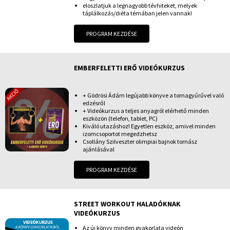
eloszlatjuk a legnagyobb tévhiteket, melyek
táplálkozás/diéta témában jelen vannak!
PROGRAM KEZDÉSE
EMBERFELETTI ERŐ VIDEÓKURZUS
+ Gödrösi Ádám legújabb könyve a tornagyűrűvel való
edzésről
+ Videókurzus a teljes anyagról elérhető minden
eszközön (telefon, tablet, PC)
Kiváló utazáshoz! Egyetlen eszköz, amivel minden
izomcsoportot megedzhetsz
Csollány Szilveszter olimpiai bajnok tornász
ajánlásával
PROGRAM KEZDÉSE
STREET WORKOUT HALADÓKNAK
VIDEÓKURZUS
Az új könyv minden gyakorlata videón