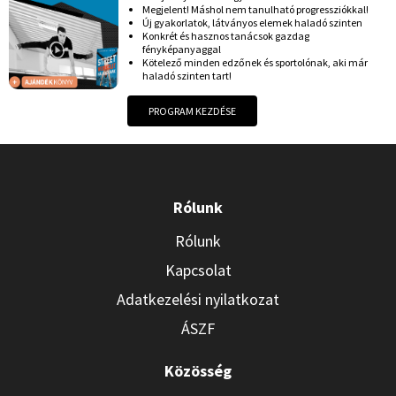
Megjelent! Máshol nem tanulható progressziókkal!
Új gyakorlatok, látványos elemek haladó szinten
Konkrét és hasznos tanácsok gazdag
fényképanyaggal
Kötelező minden edzőnek és sportolónak, aki már
haladó szinten tart!
PROGRAM KEZDÉSE
Rólunk
Rólunk
Kapcsolat
Adatkezelési nyilatkozat
ÁSZF
Közösség