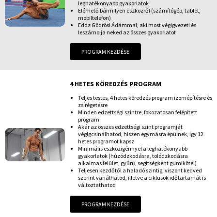
leghatékonyabb gyakorlatok
Elérhető bármilyen eszközről (számítógép, tablet,
mobiltelefon)
Eddz Gödrösi Ádámmal, aki most végigvezeti és
leszámolja neked az összes gyakorlatot
PROGRAM KEZDÉSE
4 HETES KÖREDZÉS PROGRAM
Teljes testes, 4 hetes köredzés program izomépítésre és
zsírégetésre
Minden edzettségi szintre, fokozatosan felépített
program
Akár az összes edzettségi szint programját
végigcsinálhatod, hiszen egymásra épülnek, így 12
hetes programot kapsz
Minimális eszközigénnyel a leghatékonyabb
gyakorlatok (húzódzkodásra, tolódzkodásra
alkalmas felület, gyűrű, segítségként gumikötél)
Teljesen kezdőtől a haladó szintig, viszont kedved
szerint variálhatod, illetve a ciklusok időtartamát is
változtathatod
PROGRAM KEZDÉSE