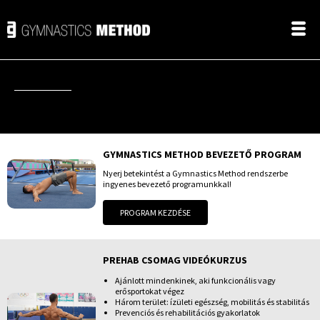
GYMNASTICS METHOD BEVEZETŐ PROGRAM
Nyerj betekintést a Gymnastics Method rendszerbe
ingyenes bevezető programunkkal!
PROGRAM KEZDÉSE
PREHAB CSOMAG VIDEÓKURZUS
Ajánlott mindenkinek, aki funkcionális vagy
erősportokat végez
Három terület: ízületi egészség, mobilitás és stabilitás
Prevenciós és rehabilitációs gyakorlatok