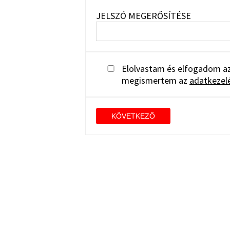
JELSZÓ MEGERŐSÍTÉSE
Elolvastam és elfogadom a
megismertem az
adatkezelé
KÖVETKEZŐ