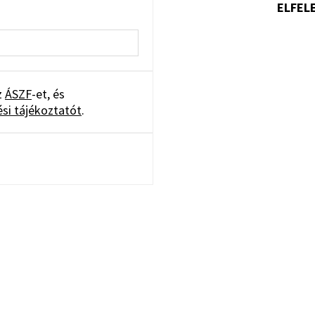
ELFEL
z
ÁSZF
-et, és
si tájékoztatót
.